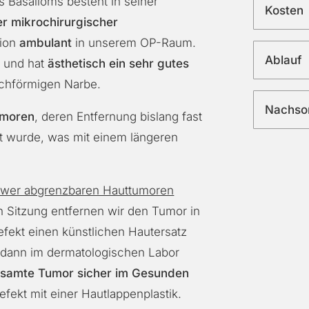
 Basalioms besteht in seiner
Kosten
r mikrochirurgischer
tion
ambulant
in unserem OP-Raum.
Ablauf
 und hat
ästhetisch ein sehr gutes
ichförmigen Narbe.
Nachso
umoren
, deren Entfernung bislang fast
hrt wurde, was mit einem längeren
hwer abgrenzbaren Hauttumoren
en Sitzung entfernen wir den
Tumor
in
efekt einen künstlichen Hautersatz
dann im dermatologischen Labor
esamte
Tumor
sicher im Gesunden
fekt mit einer Hautlappenplastik.