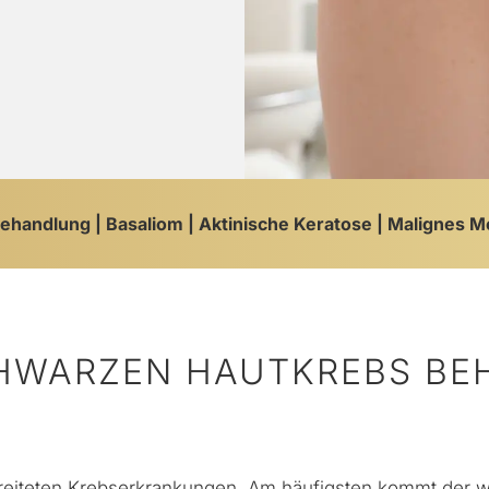
Behandlung
Basaliom
Aktinische Keratose
Malignes M
HWARZEN HAUTKREBS BEHA
breiteten Krebserkrankungen. Am häufigsten kommt der
w