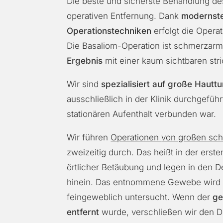
Die beste und sicherste Behandlung des
operativen Entfernung. Dank
modernste
Operationstechniken
erfolgt die
Opera
Die Basaliom-
Operation
ist schmerzarm
Ergebnis
mit einer kaum sichtbaren str
Wir sind
spezialisiert auf große Hautt
ausschließlich in der Klinik durchgefü
stationären Aufenthalt verbunden war.
Wir führen
Operationen
von großen sc
zweizeitig durch. Das heißt in der erst
örtlicher Betäubung und legen in den D
hinein. Das entnommene Gewebe wird 
feingeweblich untersucht. Wenn der
g
entfernt
wurde, verschließen wir den De