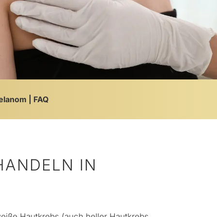
elanom
FAQ
NDELN IN M
eiße Hautkrebs
(auch heller Hautkrebs