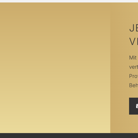
J
V
Mit
ver
Pro
Beh