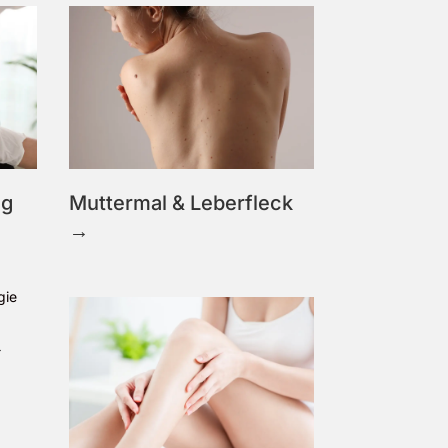
ng
Muttermal & Leberfleck
→
→