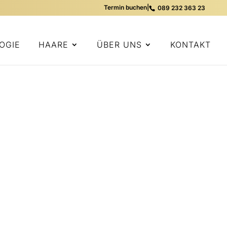
Termin buchen
|
089 232 363 23
OGIE
HAARE
ÜBER UNS
KONTAKT