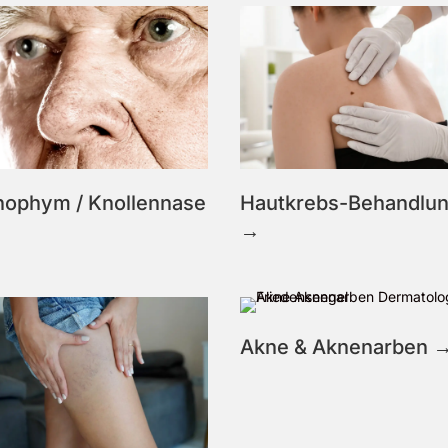
nophym / Knollennase
Hautkrebs-Behandlu
→
Akne & Aknenarben 