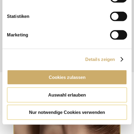
Lasersitzungen war meine
Jugendsünde (ein Schaukelpferd am
Statistiken
Oberarm) verschwunden. Endlich
traue ich mich im Sommer wieder
Marketing
Tops anzuziehen.“
Details zeigen
Cookies zulassen
WEITERE ÄSTHETIK-LEISTUNGEN:
Auswahl erlauben
Nur notwendige Cookies verwenden