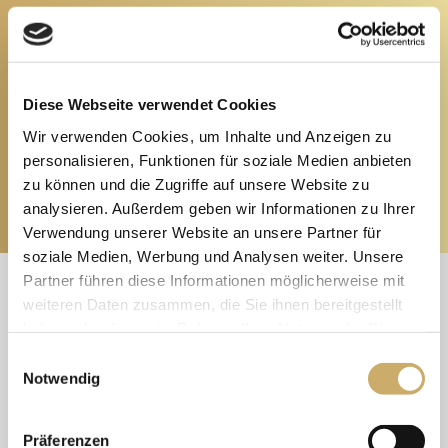
JETZT TERMIN VEREINBAREN!
Mit unserer langjährigen Expertise begleiten wir
Sie vertrauensvoll bei allen Fragen rund um Ihre
Diese Webseite verwendet Cookies
Haut. Profitieren Sie von modernsten
Wir verwenden Cookies, um Inhalte und Anzeigen zu
Behandlungsmethoden und innovativer Technik.
personalisieren, Funktionen für soziale Medien anbieten
zu können und die Zugriffe auf unsere Website zu
TERMIN BUCHEN
analysieren. Außerdem geben wir Informationen zu Ihrer
Verwendung unserer Website an unsere Partner für
soziale Medien, Werbung und Analysen weiter. Unsere
Partner führen diese Informationen möglicherweise mit
weiteren Daten zusammen, die Sie ihnen bereitgestellt
haben oder die sie im Rahmen Ihrer Nutzung der Dienste
gesammelt haben. Sie geben Einwilligung zu unseren
Einwilligungsauswahl
Cookies, wenn Sie unsere Webseite weiterhin nutzen.
Notwendig
Nadine S. (31) aus Gmund
„Kaum zu glauben! Nach 6
Präferenzen