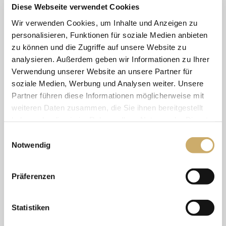
Schritt-für-Schritt-Ablauf einer solchen
Diese Webseite verwendet Cookies
Behandlung:
Wir verwenden Cookies, um Inhalte und Anzeigen zu
personalisieren, Funktionen für soziale Medien anbieten
Reinigung:
Zunächst wird Ihr Gesicht gründlich
zu können und die Zugriffe auf unsere Website zu
gereinigt.
analysieren. Außerdem geben wir Informationen zu Ihrer
Verwendung unserer Website an unsere Partner für
Markierung:
Daraufhin markieren wir die zu
soziale Medien, Werbung und Analysen weiter. Unsere
behandelnden Areale, um die genaue
Partner führen diese Informationen möglicherweise mit
Platzierung der Ultraschallwellen zu planen.
weiteren Daten zusammen, die Sie ihnen bereitgestellt
Durchführung der Behandlung:
Mithilfe von
haben oder die sie im Rahmen Ihrer Nutzung der Dienste
Ultraschallaufsätzen wird die Energie in
gesammelt haben. Sie geben Einwilligung zu unseren
Einwilligungsauswahl
verschiedenen Hauttiefen präzise abgegeben.
Cookies, wenn Sie unsere Webseite weiterhin nutzen.
Notwendig
Die Behandlung erfolgt in Form von kleinen
Linien (horizontal und vertikal) auf der Haut, um
Präferenzen
eine gleichmäßige Straffung zu erzielen.
Statistiken
Es ist erforderlich, zu einem HIFU-Lifting möglichst
rasiert und ungeschminkt zu erscheinen. Auch