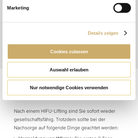
sollten 5 Tage vor der Behandlung
Marketing
blutverdünnende Medikamente vermieden
werden. Die Behandlung dauert je nach Umfang
des Areals zwischen 60 und 120 Minuten. Die
Details zeigen
meisten Patienten empfinden die Behandlung als
schmerzarm
.
Cookies zulassen
Auswahl erlauben
NACHSORGE NACH EINEM HIFU-
Nur notwendige Cookies verwenden
LIFTING
Nach einem HIFU-Lifting sind Sie sofort wieder
gesellschaftsfähig. Trotzdem sollte bei der
Nachsorge auf folgende Dinge geachtet werden: