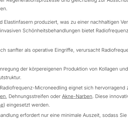
gener Regenerationsprozesse und gleichzeitig zur Aussc
ren.
Elastinfasern produziert, was zu einer nachhaltigen Ver
u invasiven Schönheitsbehandlungen bietet Radiofrequen
ich sanfter als operative Eingriffe, verursacht Radiofreq
nregung der körpereigenen Produktion von Kollagen und E
tstruktur.
Radiofrequenz-Microneedling eignet sich hervorragend 
ten
, Dehnungsstreifen oder
Akne-Narben
. Diese innova
se
) eingesetzt werden.
andlung erfordert nur eine minimale Auszeit, sodass Sie