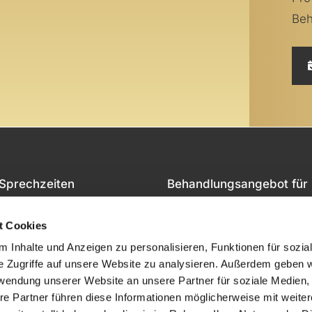
Beh
Sprechzeiten
Behandlungsangebot für
Privatpatienten &
Mo 08:00 – 18.00
Selbstzahler
t Cookies
Di 08:00 – 17:00
 Inhalte und Anzeigen zu personalisieren, Funktionen für sozia
Mi 08:00 – 18:00
Bitte beachten Sie, dass w
e Zugriffe auf unsere Website zu analysieren. Außerdem geben w
Do 08:00 – 18:00
ausschließlich mit private
rwendung unserer Website an unsere Partner für soziale Medien
re Partner führen diese Informationen möglicherweise mit weite
Fr 08:00 – 15:00
Krankenversicherern und