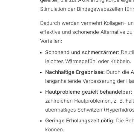
geleitet, die zur Aktivierung körperei
Stimulation der Bindegewebszellen füh
Dadurch werden vermehrt Kollagen- und 
effektive und schonende Alternative z
Vorteilen:
Schonend und schmerzärmer:
Deutl
leichtes Wärmegefühl oder Kribbeln.
Nachhaltige Ergebnisse:
Durch die A
langanhaltende Verbesserung der Hau
Hautprobleme gezielt behandelbar:
zahlreichen Hautproblemen, z. B.
Fal
übermäßiges Schwitzen (
Hyperhidro
Geringe Erholungszeit nötig:
Die Beh
können.