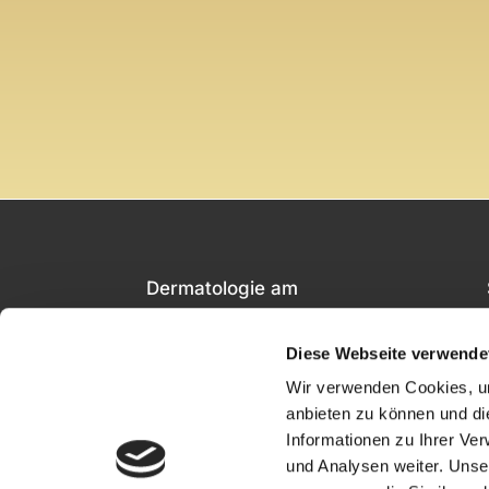
Dermatologie am
Friedensengel
Diese Webseite verwende
Widenmayerstr. 31
Wir verwenden Cookies, um
80538 München
anbieten zu können und di
Informationen zu Ihrer Ve
Tel
089 232 363 23
und Analysen weiter. Unse