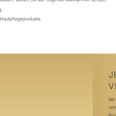
g.
 Hautpflegeprodukte.
J
V
Mit
ver
Pro