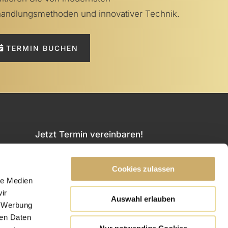
andlungsmethoden und innovativer Technik.
TERMIN BUCHEN
Jetzt Termin vereinbaren!
TERMIN BUCHEN
Cookies zulassen
le Medien
ir
ir
Auswahl erlauben
n
, Werbung
Termin über WhatsApp →
ren Daten