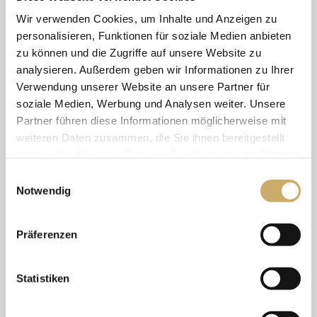
Verödungsmittel mit einer feinen Nadel in die
Wir verwenden Cookies, um Inhalte und Anzeigen zu
betroffenen Gefäße injiziert. Die Gefäße verkleben,
personalisieren, Funktionen für soziale Medien anbieten
zu können und die Zugriffe auf unsere Website zu
verschließen sich und werden vom Körper
analysieren. Außerdem geben wir Informationen zu Ihrer
abgebaut.
Verwendung unserer Website an unsere Partner für
Die Sklerosierung eignet sich besonders, wenn
soziale Medien, Werbung und Analysen weiter. Unsere
Partner führen diese Informationen möglicherweise mit
ästhetische Gründe
im Vordergrund stehen, da
weiteren Daten zusammen, die Sie ihnen bereitgestellt
Besenreiser keine krankhafte, sondern
haben oder die sie im Rahmen Ihrer Nutzung der Dienste
kosmetische Bedeutung haben.
gesammelt haben. Sie geben Einwilligung zu unseren
Einwilligungsauswahl
Cookies, wenn Sie unsere Webseite weiterhin nutzen.
Notwendig
Dauer
Präferenzen
ca. 30 Minuten
Statistiken
Kosten