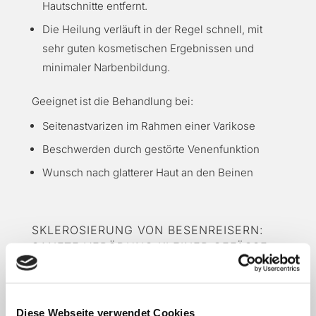
Hautschnitte entfernt.
Die Heilung verläuft in der Regel schnell, mit
sehr guten kosmetischen Ergebnissen und
minimaler Narbenbildung.
Geeignet ist die Behandlung bei:
Seitenastvarizen im Rahmen einer Varikose
Beschwerden durch gestörte Venenfunktion
Wunsch nach glatterer Haut an den Beinen
SKLEROSIERUNG VON BESENREISERN:
SANFTE VERÖDUNG KLEINER GEFÄSSE
Die
Sklerosierung
(Verödung) ist die
Standardmethode zur Behandlung von
Diese Webseite verwendet Cookies
Besenreisern
. Dabei wird ein spezielles