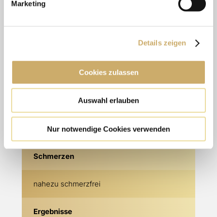
Marketing
ab 150€
Details zeigen
Narkose
Cookies zulassen
nein, keine Narkose erforderlich
Auswahl erlauben
Gesellschaftsfähig
direkt nach der Behandlung
Nur notwendige Cookies verwenden
Schmerzen
nahezu schmerzfrei
Ergebnisse